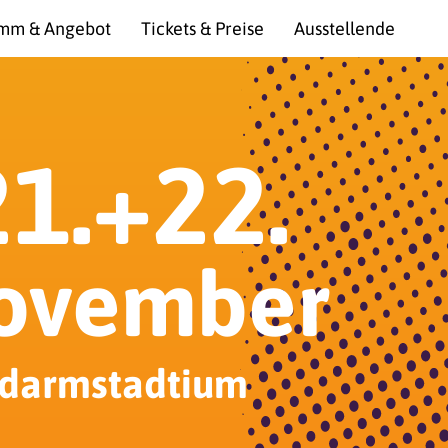
mm & Angebot
Tickets & Preise
Ausstellende
21.+22.
ovember
darmstadtium