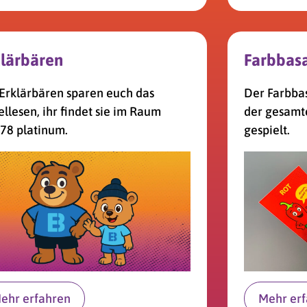
lär­bären
Farbbas
Erklär­bären sparen euch das
Der Farbba
l­lesen, ihr findet sie im Raum
der gesamte
78 platinum.
gespielt.
ehr erfahren
Mehr er