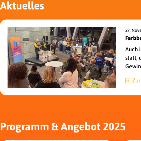
Aktuelles
27. Nov
Farbb
Auch i
statt,
Gewin
Zur
Programm & Angebot 2025