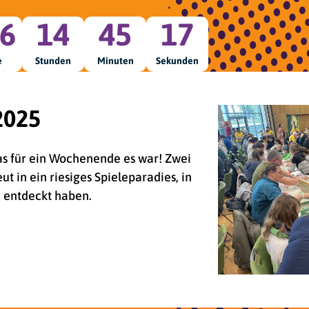
6
14
45
15
e
Stunden
Minuten
Sekunden
2025
was für ein Wochenende es war! Zwei
 in ein riesiges Spieleparadies, in
d entdeckt haben.