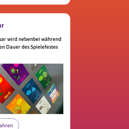
ar
sar wird nebenbei während
n Dauer des Spiele­festes
fahren