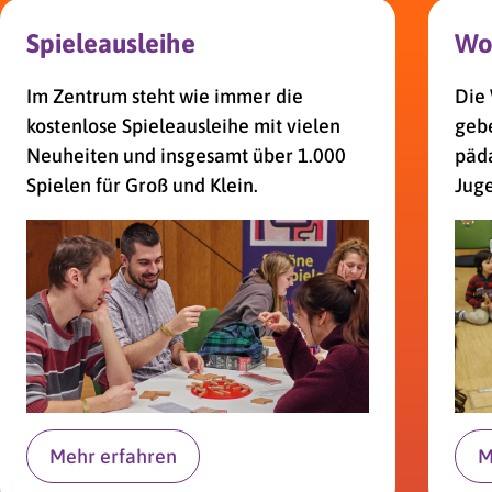
Spiele­ausleihe
Wo
Im Zentrum steht wie immer die
Die
kostenlose Spiele­ausleihe mit vielen
gebe
Neuheiten und insgesamt über 1.000
päda
Spielen für Groß und Klein.
Juge
Mehr erfahren
M